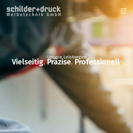
Unsere Leistungen
Vielseitig
.
Präzise
.
Professionell
.