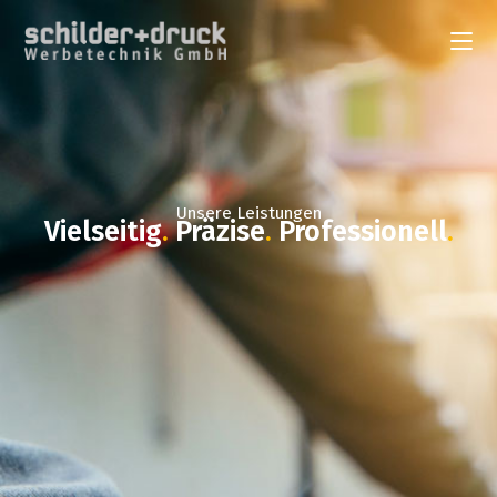
Unsere Leistungen
Vielseitig
.
Präzise
.
Professionell
.